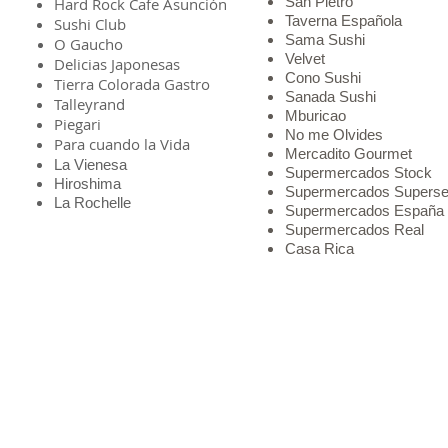
San Pietro
Hard Rock Cafe Asunción
Taverna Española
Sushi Club
Sama Sushi
O Gaucho
Velvet
Delicias Japonesas
Cono Sushi
Tierra Colorada Gastro
Sanada Sushi
Talleyrand
Mburicao
Piegari
No me Olvides
Para cuando la Vida
Mercadito Gourmet
La Vienesa
Supermercados Stock
Hiroshima
Supermercados Superse
La Rochelle
Supermercados España
Supermercados Real
Casa Rica