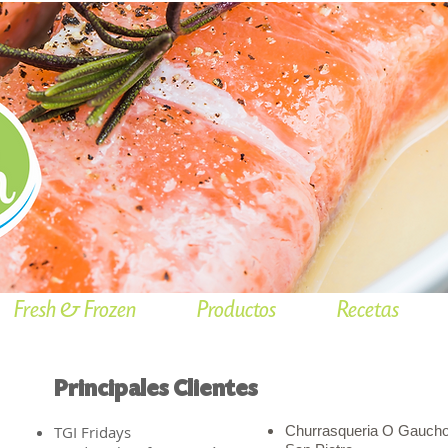
Fresh & Frozen
Productos
Recetas
Principales Clientes
TGI Fridays
Churrasqueria O Gauch